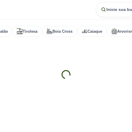
Inicie sua b
alão
Tirolesa
Boia Cross
Caiaque
Arvori