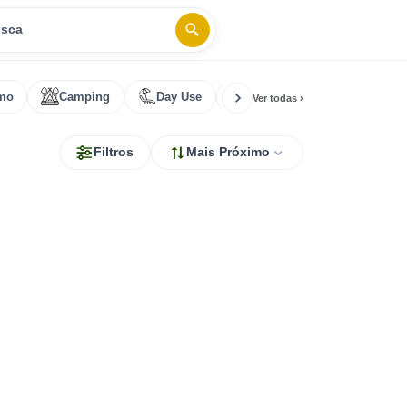
usca
smo
Camping
Day Use
Rapel
Stand up padd
Ver todas ›
Filtros
Mais Próximo