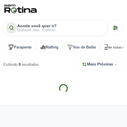
Aonde você quer ir?
Qualquer data · Explorar
Parapente
Rafting
Voo de Balão
Tirolesa
Ver todas ›
Mais Próximo
Exibindo
0
resultados